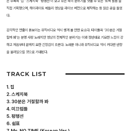
는 수록곡 '집' '스케치북' '평행선'이 갖고 있는 곡의 분위기를 엿볼 수 있는 ‘트랙 필름’을
직접 기획했으며, 하이라이트 메들리 영상을 라이브 버전으로 제작하는 등 많은 공을 들였
다.
감각적인 연출이 돋보이는 뮤직비디오 역시 챙겨 볼 만한 요소다. 타이틀곡 ‘30분은 거절
할까 봐’는 분명 사랑 노래지만 영상의 전체적인 분위기는 이와 정반대로 기묘한 느낌이 강
하고 처음부터 끝까지 묘한 긴장감이 흐른다. 노래뿐 아니라 뮤직비디오 역시 커다란 반향
TRACK LIST
1. 집
2. 스케치북
3. 30분은 거절할까 봐
4. 미끄럼틀
5. 평행선
6. 쉼표
7. Ms. NO TIME (Korean Ver.)