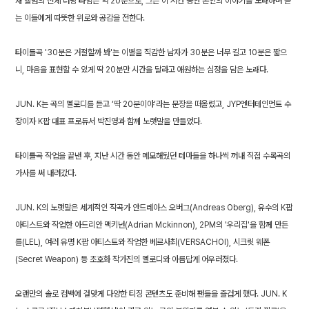
새 앨범의 전체 러닝 타임은 약 20분으로, 그는 이 시간 동안 본인의 이야기를 노래하며 듣
는 이들에게 따뜻한 위로와 공감을 전한다.
타이틀곡 '30분은 거절할까 봐'는 이별을 직감한 남자가 30분은 너무 길고 10분은 짧으
니, 마음을 표현할 수 있게 딱 20분만 시간을 달라고 애원하는 심정을 담은 노래다.
JUN. K는 곡의 멜로디를 듣고 ‘딱 20분이야’라는 문장을 떠올렸고, JYP엔터테인먼트 수
장이자 K팝 대표 프로듀서 박진영과 함께 노랫말을 만들었다.
타이틀곡 작업을 끝낸 후, 지난 시간 동안 메모해뒀던 테마들을 하나씩 꺼내 직접 수록곡의
가사를 써 내려갔다.
JUN. K의 노랫말은 세계적인 작곡가 안드레아스 오버그(Andreas Oberg), 유수의 K팝
아티스트와 작업한 아드리안 맥키넌(Adrian Mckinnon), 2PM의 '우리집'을 함께 만든
를(LEL), 여러 유명 K팝 아티스트와 작업한 베르사최(VERSACHOI), 시크릿 웨폰
(Secret Weapon) 등 초호화 작가진의 멜로디와 아름답게 어우러졌다.
오랜만의 솔로 컴백에 걸맞게 다양한 티징 콘텐츠도 준비해 팬들을 즐겁게 했다. JUN. K