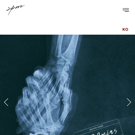
KO
PROFILE
DISCOGRAPHY
GALLERY
VIDEO
NOTICE
SCHEDULE