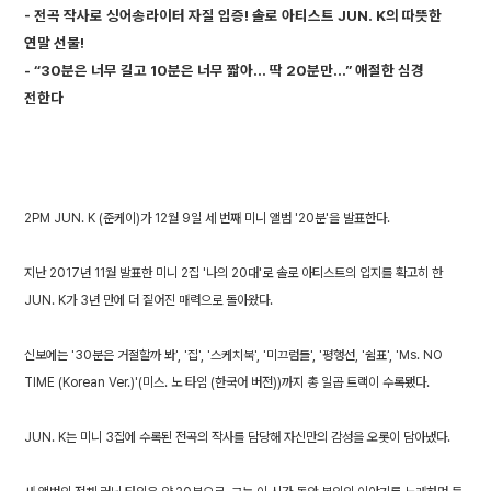
- 전곡 작사로 싱어송라이터 자질 입증! 솔로 아티스트 JUN. K의 따뜻한
연말 선물!
- “30분은 너무 길고 10분은 너무 짧아… 딱 20분만…” 애절한 심경
2PM JUN. K (준케이)가 12월 9일 세 번째 미니 앨범 '20분'을 발표한다.
지난 2017년 11월 발표한 미니 2집 '나의 20대'로 솔로 아티스트의 입지를 확고히 한
JUN. K가 3년 만에 더 짙어진 매력으로 돌아왔다.
신보에는 '30분은 거절할까 봐', '집', '스케치북', '미끄럼틀', '평행선, '쉼표', 'Ms. NO
TIME (Korean Ver.)'(미스. 노 타임 (한국어 버전))까지 총 일곱 트랙이 수록됐다.
JUN. K는 미니 3집에 수록된 전곡의 작사를 담당해 자신만의 감성을 오롯이 담아냈다.