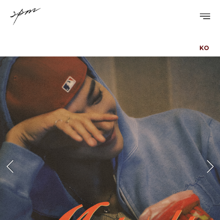
KO
PROFILE
DISCOGRAPHY
GALLERY
VIDEO
NOTICE
SCHEDULE