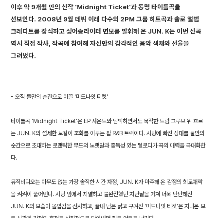
이후 약 9개월 만의 신작 'Midnight Ticket'과 동명 타이틀곡을
선보인다. 2008년 9월 데뷔 이래 다수의 2PM 그룹 히트곡과 솔로 앨범
크레디트를 장식하고 싱어송라이터 면모를 발휘해 온 JUN. K는 이번 신곡
역시 직접 작사, 작곡에 참여해 자신만의 감각적인 음악 색채와 선율을
그려냈다.
- 오직 둘만의 순간으로 이끌 '미드나잇 티켓'
타이틀곡 'Midnight Ticket'은 EP 사운드와 담백하면서도 묵직한 드럼 그루브 위 흐르
는 JUN. K의 섬세한 보컬이 조화를 이루는 팝 R&B 트랙이다. 사랑에 빠진 상대를 둘만의
순간으로 초대하는 로맨틱한 무드의 노랫말과 중독성 있는 멜로디가 곡의 매력을 극대화한
다.
뮤직비디오는 아무도 없는 가장 솔직한 시간 자정, JUN. K가 마주해 온 감정의 희로애락
을 켜켜이 풀어낸다. 사랑 앞에서 치열하고 불완전했던 지난날을 거쳐 더욱 단단해진
JUN. K의 모습이 몰입감을 선사하고, 끝내 남은 낡고 구겨진 '미드나잇 티켓'은 지나온 모