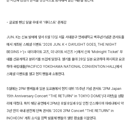
든 시간과 감정의 흔적을 상징적으로 담아내며 짙은 여운을 남긴다.
- 글로벌 팬심 달굴 무대 위 '아티스트' 존재감
JUN. K는 신보 발매에 앞서 6월 13일 서울 서대문구 연세대학교 백주년기념관 콘서트홀
에서 개최된 스페셜 이벤트 '2026 JUN. K < DAYLIGHT GOES, THE NIGHT
BEGINS >'(< 데이라이트 고즈, 더 나이트 비긴즈 >)에서 신곡 'Midnight Ticket' 무
대를 선공개하고 분위기를 뜨겁게 달궜다. 열기를 몰아 28일 일본 요코하마 퍼시피코 요코
하마 국립대홀(PACIFICO YOKOHAMA NATIONAL CONVENTION HALL)에서
스페셜 이벤트를 열고 현지 팬들과 소통한다.
5월에는 2PM 멤버들과 일본 도쿄돔에서 현지 데뷔 15주년 기념 콘서트 '2PM Japan
15th Anniversary Concert "THE RETURN" in TOKYO DOME'(더 리턴)을 성황
리에 마쳤다. 특히 해당 공연에서 2PM은 8월 8일과 9일 인천 인스파이어 아레나에서 약
3년 만의 국내 완전체 단독 콘서트 '2026 2PM Concert "THE RETURN" in
INCHEON' 개최 소식을 깜짝 발표해 팬들의 열띤 환호를 이끌었다.